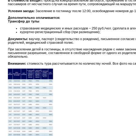
В стоимость входит:
проезд на комфортабельном автобусе, проживание в гостин
пассажиров от несчастного случая на время пути, сопровождающий на маршруте
Условия заезда:
Заселение в гостиницу после 12:00, освобождение номеров до 1
Дополнительно оплачивается:
Трансфер до тулы
страхование медицинских и иных расходов – 250 руб./чел. (доплата в аген
курортно-регистрационный сбор (при размещении);
Документы:
ваучер, паспорт (свидетельство о рождении), письменное согласие
родителей, медицинский страховой полис.
При заселении детей в гостиницы, в отсутствие нахождения рядом с ними закон
письменное разрешение, составленное в свободной форме от одного из родител
обязательно.
Внимание:
стоимость тура рассчитывается по количеству ночей. Все фото на с