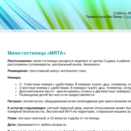
Суббота, 08
Приветствую Вас
Гость
|
Рег
Мини-гостиница «МЯТА»
Расположение:
мини-гостиница находится недалеко от центра Судака, в районе
расположены супермаркеты, центральный рынок, банкоматы.
Размещение:
трехэтажный корпус мотельного типа.
Номера:
2-, 3-местные номера с удобствами. В номерах туалет, душ, телевизор, х
2-местные номера с удобствами. В номерах туалет, душ, телевизор, холо
Дополнительное место - кресло-кровать (только в двухместных номерах)
Размещение детей без места не предоставляется.
Питание:
летняя кухня, оборудованная всем необходимым для приготовления п
К услугам отдыхающих:
уютный закрытый двор, мангал (пользование может быт
пожарной безопасности), бесплатный Wi-Fi на территории, стиральная машина за 
Пляж:
песчано-галечный, в 10 минутах ходьбы от гостиницы.
Дети:
принимаются с любого возраста.