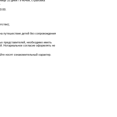
ице 10 дней / 9 ночей, страховка
.
0:00.
тстве);
 на путешествие детей без сопровождения
ных представителей, необходимо иметь
ей. Нотариальное согласие оформлять не
айте носят ознакомительный характер.