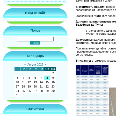
Дети:
принимаются с 3 лет.
В стоимость входит:
проезд 
пассажиров от несчастного с
Вход на сайт
Заселение в гостиницу после 
Дополнительно оплачивает
Трасфнер до Тулы
Поиск
страхование медицинск
курортно-регистрацио
Документы:
ваучер, паспорт
родителей, медицинский стра
При заселении детей в гости
письменное разрешение, сост
обязательно.
Календарь
Внимание:
стоимость тура ра
«
Август 2026
»
Пн
Вт
Ср
Чт
Пт
Сб
Вс
1
2
3
4
5
6
7
8
9
10
11
12
13
14
15
16
17
18
19
20
21
22
23
24
25
26
27
28
29
30
31
Статистика