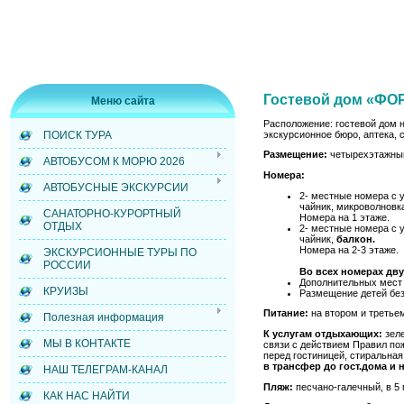
Гостевой дом «Ф
Меню сайта
Расположение: гостевой дом н
экскурсионное бюро, аптека, 
ПОИСК ТУРА
Размещение:
четырехэтажный
АВТОБУСОМ К МОРЮ 2026
Номера:
АВТОБУСНЫЕ ЭКСКУРСИИ
2- местные номера с у
чайник, микроволновк
САНАТОРНО-КУРОРТНЫЙ
Номера на 1 этаже.
ОТДЫХ
2- местные номера с у
чайник,
балкон.
Номера на 2-3 этаже.
ЭКСКУРСИОННЫЕ ТУРЫ ПО
РОССИИ
Во всех номерах дву
Дополнительных мест 
КРУИЗЫ
Размещение детей без
Питание:
на втором и третье
Полезная информация
К услугам отдыхающих:
зеле
МЫ В КОНТАКТЕ
связи с действием Правил пож
перед гостиницей, стиральная
в трансфер до гост.дома и 
НАШ ТЕЛЕГРАМ-КАНАЛ
Пляж:
песчано-галечный, в 5 
КАК НАС НАЙТИ