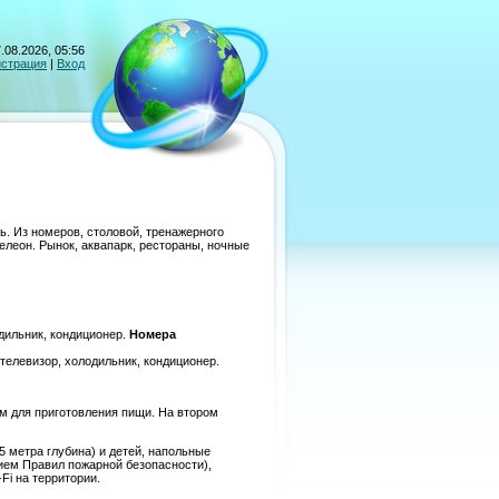
.08.2026, 05:56
истрация
|
Вход
ь. Из номеров, столовой, тренажерного
елеон. Рынок, аквапарк, рестораны, ночные
дильник, кондиционер.
Номера
телевизор, холодильник, кондиционер.
м для приготовления пищи. На втором
5 метра глубина) и детей, напольные
ием Правил пожарной безопасности),
Fi на территории.