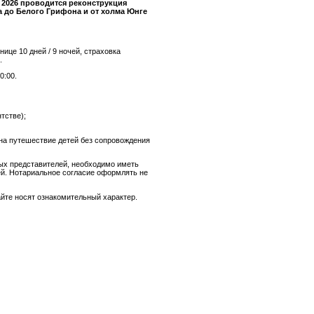
 2026 проводится реконструкция
а до Белого Грифона и от холма Юнге
ице 10 дней / 9 ночей, страховка
.
0:00.
тстве);
 на путешествие детей без сопровождения
ных представителей, необходимо иметь
ей. Нотариальное согласие оформлять не
айте носят ознакомительный характер.