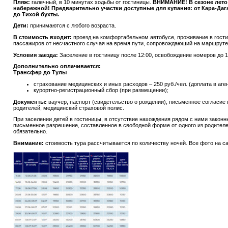
Пляж:
галечный, в 10 минутах ходьбы от гостиницы.
ВНИМАНИЕ! В сезоне лето
набережной! Предварительно участки доступные для купания: от Кара-Даг
до Тихой бухты.
Дети:
принимаются с любого возраста.
В стоимость входит:
проезд на комфортабельном автобусе, проживание в гостин
пассажиров от несчастного случая на время пути, сопровождающий на маршруте
Условия заезда:
Заселение в гостиницу после 12:00, освобождение номеров до 1
Дополнительно оплачивается:
Трансфер до Тулы
страхование медицинских и иных расходов – 250 руб./чел. (доплата в аген
курортно-регистрационный сбор (при размещении);
Документы:
ваучер, паспорт (свидетельство о рождении), письменное согласие
родителей, медицинский страховой полис.
При заселении детей в гостиницы, в отсутствие нахождения рядом с ними закон
письменное разрешение, составленное в свободной форме от одного из родител
обязательно.
Внимание:
стоимость тура рассчитывается по количеству ночей. Все фото на с