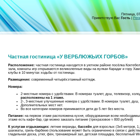
Пятница, 07
Приветствую Вас
Гость
|
Рег
Частная гостиница «У ВЕРБЛЮЖЬИХ ГОРБОВ»
Расположение:
частная гостиница находится в уютном районе посёлка Коктебел
зала, комнаты игр открываются великолепные виды на вулкан Карадаг и гору Хам
клубы в 10 минутах ходьбы от гостиницы.
Размещение:
современный четырёхэтажный коттедж.
Номера:
2-местные номера c удобствами. В номерах туалет, душ, телевизор, холо
расположены на 1 этаже.
2-, 3-местные улучшенные номера с удобствами. В номерах туалет, душ, 
Дополнительных мест нет.
Во все категории номеров принимаются дети до 5 лет без места.
Питание:
на первом этаже расположена кухня, оборудованная всем необходимы
этаже есть кафе-бар, где можно заказать питание (трехразовое ≈ 800 рублей)
К услугам отдыхающих:
летние веранды,
бассейн
для взрослых (3х6 метров, 1,
шахматы, гриль-барбекю (пользование может быть ограниченно в связи с действ
гладильная доска, утюг, фен, тренажерный зал, детская площадка, бесплатный Wi-