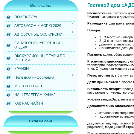
Гостевой дом «А
Меню сайта
Расположение:
гостевой дом
"Магнит", аквапарк и дельфин
ПОИСК ТУРА
Размещение:
два трехэтажны
АВТОБУСОМ К МОРЮ 2026
Номера:
АВТОБУСНЫЕ ЭКСКУРСИИ
2-, 3-местные номера 
2- ,3-местные номера 
САНАТОРНО-КУРОРТНЫЙ
Дополнительное место
ОТДЫХ
Принимаются дети до 5
Питание:
кухня, оборудованн
ЭКСКУРСИОННЫЕ ТУРЫ ПО
РОССИИ
К услугам отдыхающих:
уютн
территории, подогреваемый
б
КРУИЗЫ
утюг. Стиральная машина за до
Пляж:
песчаный, в 3 минутах 
Полезная информация
Дети:
принимаются с любого 
МЫ В КОНТАКТЕ
В стоимость входит:
проезд 
пассажиров от несчастного с
НАШ ТЕЛЕГРАМ-КАНАЛ
Условия заезда:Заселение в г
КАК НАС НАЙТИ
Дополнительно оплачивает
страхование медицинск
курортно-регистрацио
Вход на сайт
Документы: ваучер, паспорт 
родителей, медицинский стра
При заселении детей в гости