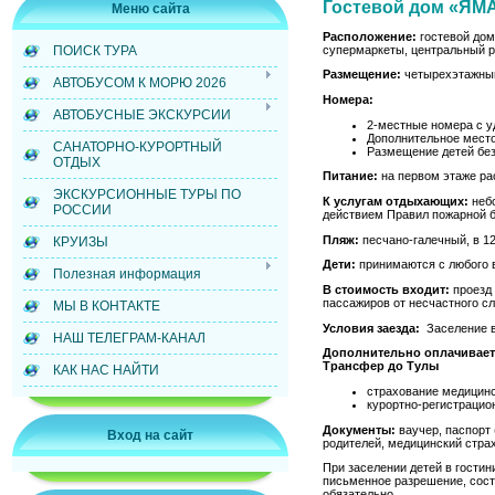
Гостевой дом «ЯМ
Меню сайта
Расположение:
гостевой дом
супермаркеты, центральный р
ПОИСК ТУРА
Размещение:
четырехэтажный
АВТОБУСОМ К МОРЮ 2026
Номера:
АВТОБУСНЫЕ ЭКСКУРСИИ
2-местные номера с уд
Дополнительное место
САНАТОРНО-КУРОРТНЫЙ
Размещение детей без
ОТДЫХ
Питание:
на первом этаже ра
ЭКСКУРСИОННЫЕ ТУРЫ ПО
К услугам отдыхающих:
небо
РОССИИ
действием Правил пожарной б
Пляж:
песчано-галечный, в 12
КРУИЗЫ
Дети:
принимаются с любого 
Полезная информация
В стоимость входит:
проезд 
пассажиров от несчастного с
МЫ В КОНТАКТЕ
Условия заезда:
Заселение в 
НАШ ТЕЛЕГРАМ-КАНАЛ
Дополнительно оплачивает
Трансфер до Тулы
КАК НАС НАЙТИ
страхование медицинск
курортно-регистрацио
Документы:
ваучер, паспорт
Вход на сайт
родителей, медицинский стра
При заселении детей в гости
письменное разрешение, сост
обязательно.